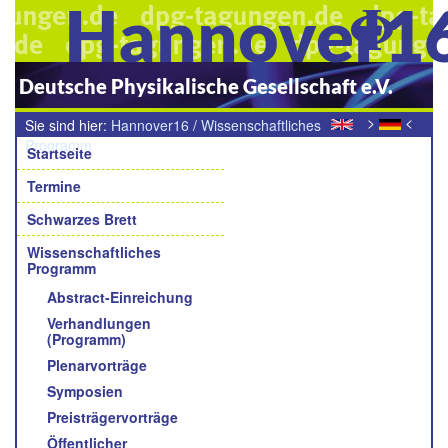
Hannover1
Deutsche Physikalische Gesellschaft e.V.
>
<
Sie sind hier:
Hannover16
/
Wissenschaftliches
Navigation
Programm
/
Login für Organisatoren
Startseite
Termine
Schwarzes Brett
Wissenschaftliches
Programm
Abstract-Einreichung
Verhandlungen
(Programm)
Plenarvorträge
Symposien
Preisträgervorträge
Öffentlicher