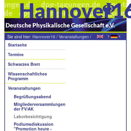
Hannover1
Deutsche Physikalische Gesellschaft e.V.
>
<
Sie sind hier:
Hannover16
/
Veranstaltungen
/
Navigation
Laborbesichtigungen
Startseite
Termine
Schwarzes Brett
Wissenschaftliches
Programm
Veranstaltungen
Begrüßungsabend
Mitgliederversammlungen
der FV/AK
Laborbesichtigung
Podiumsdiskussion
"Promotion heute -