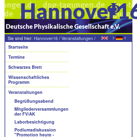
Hannover1
Deutsche Physikalische Gesellschaft e.V.
>
<
Sie sind hier:
Hannover16
/
Veranstaltungen
/
Navigation
Industrie- und Buchausstellung
Startseite
Termine
Schwarzes Brett
Wissenschaftliches
Programm
Veranstaltungen
Begrüßungsabend
Mitgliederversammlungen
der FV/AK
Laborbesichtigung
Podiumsdiskussion
"Promotion heute -