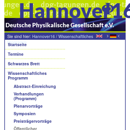
Hannover1
Deutsche Physikalische Gesellschaft e.V.
>
<
Sie sind hier:
Hannover16
/
Wissenschaftliches
Navigation
Programm
/
Öffentlicher Abendvortrag
Startseite
Termine
Schwarzes Brett
Wissenschaftliches
Programm
Abstract-Einreichung
Verhandlungen
(Programm)
Plenarvorträge
Symposien
Preisträgervorträge
Öffentlicher