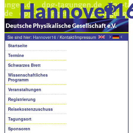
Hannover1
Deutsche Physikalische Gesellschaft e.V.
>
<
Sie sind hier:
Hannover16
/
Kontakt/Impressum
Navigation
Startseite
Termine
Schwarzes Brett
Wissenschaftliches
Programm
Veranstaltungen
Registrierung
Reisekostenzuschuss
Tagungsort
Sponsoren